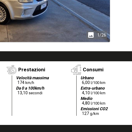
insert_photo
2
/26
Prestazioni
Consumi
Velocità massima
Urbano
174
6,00
km/h
l/100 km
Da 0 a 100km/h
Extra-urbano
13,10
4,10
secondi
l/100 km
Medio
4,80
l/100 km
Emissioni CO2
127
g/km