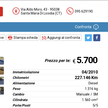
Via Aldo Moro, 43
-
95038
095 629190
Santa Maria Di Licodia (CT)
Confronta
ive
Stampa scheda
Aggiungi al confronta
5.700
€
Prezzo per te:
04/2010
Immatricolazione
227.146
Km
Chilometri
Diesel
Alimentazione
1.316 kg
2
Peso
Manuale / 5M
Cambio
1.560 cm³
Cilindrata
5/5
Porte/Posti