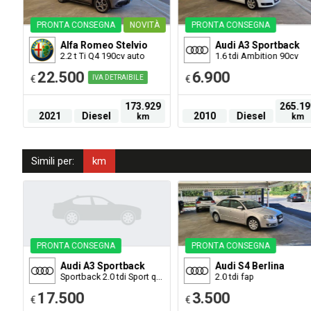
PRONTA CONSEGNA
NOVITÀ
PRONTA CONSEGNA
Alfa Romeo
Stelvio
Audi
A3 Sportback
1.3 jtdm-2 Distinctive sport pack s&s 95cv
2.2 t Ti Q4 190cv auto
1.6 tdi Ambition 90cv
22.500
6.900
€
IVA DETRAIBILE
€
173.929
265.19
2021
Diesel
2010
Diesel
km
km
Simili per:
km
PRONTA CONSEGNA
PRONTA CONSEGNA
Audi
A3 Sportback
Audi
S4 Berlina
Sportback 2.0 tdi Sport quattro edition 150cv
2.0 tdi fap
17.500
3.500
€
€