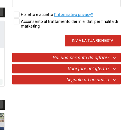
Ho letto e accetto
l'informativa privacy*
Acconsento al trattamento dei miei dati per finalità di
marketing
INVIA LA TUA RICHIESTA
GAS
PRONTA CONSEGNA
PRONTA CONSEGNA
Renault
Scenic I
Suzuki
Wagon R+
Hai una permuta da offrire?
1.9 DTI
1.3 GL 4x4
Vuoi fare un'offerta?
1.000
3.300
€
€
Segnala ad un amico
1999
Diesel
2003
Benzina