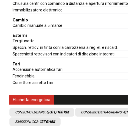
Chiusura centr. con comando a distanza e apertura rifornimento
Immobilizzatore elettronico
Cambio
Cambio manuale a 5 marce
Esterni
Tergilunotto
Specch. retrov. in tinta con la carrozzeria a reg. el. e riscald.
Specchietti retrovisori con indicatori di direzione integrati
Fari
Accensione automatica fari
Fendinebbia
Correttore assetto fari
Etichetta energetica
6,00
L/100 KM
4,1
CONSUMO URBANO:
CONSUMO EXTRA-URBANO:
127
G/KM
EMISSIONI CO2: