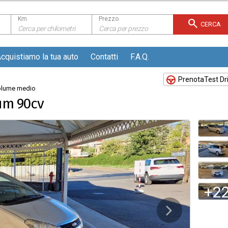
CERCA
Cerca per chilometri
Cerca per prezzo
cquistiamo la tua auto
Contatti
F.A.Q.
Prenota
Test Dr
lume medio
ium 90cv
+2