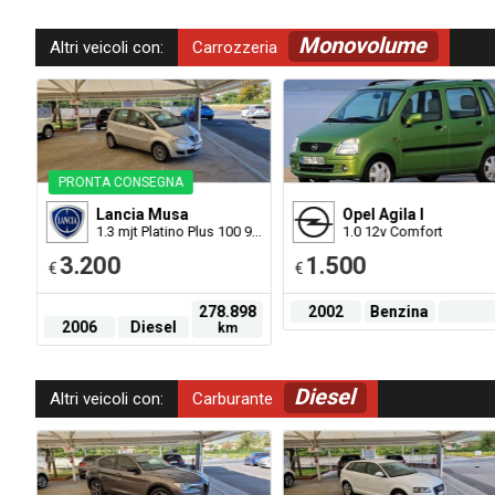
Monovolume
Altri veicoli con:
Carrozzeria
PRONTA CONSEGNA
Lancia
Musa
Opel
Agila I
1.3 mjt Platino Plus 100 90cv
1.0 12v Comfort
3.200
1.500
€
€
03
278.898
2002
Benzina
2006
Diesel
km
Diesel
Altri veicoli con:
Carburante