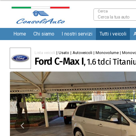
Home
Chi siamo
I nostri servizi
Tutti i veicoli
A
Lista veicoli
|
Usato
|
Autoveicoli
|
Monovolume
|
Monovo
Ford C-Max I
,
1.6 tdci Titan