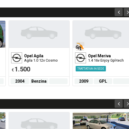
Opel
Agila
Opel
Meriva
Agila 1.0 12v Cosmo
1.4 16v Enjoy Gpl-tech
1.500
TRATTATIVA IN SEDE
€
2004
Benzina
2009
GPL