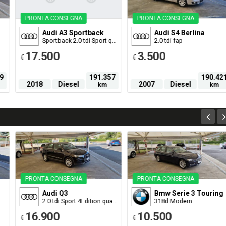
PRONTA CONSEGNA
PRONTA CONSEGNA
Audi
A3 Sportback
Audi
S4 Berlina
Sportback 2.0 tdi Sport quattro edition 150cv
2.0 tdi fap
17.500
3.500
€
€
9
191.357
190.42
2018
Diesel
2007
Diesel
km
km
PRONTA CONSEGNA
PRONTA CONSEGNA
Audi
Q3
Bmw
Serie 3 Touring
2.0 tdi Sport 4Edition quattro 150cv s-tronic
318d Modern
16.900
10.500
€
€