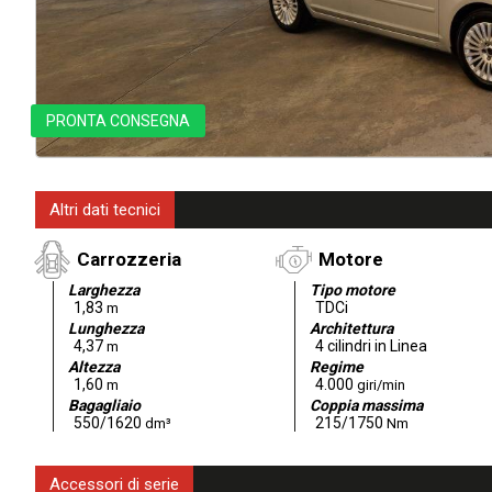
PRONTA CONSEGNA
Altri dati tecnici
Carrozzeria
Motore
Larghezza
Tipo motore
1,83
TDCi
m
Lunghezza
Architettura
4,37
4 cilindri in Linea
m
Altezza
Regime
1,60
4.000
m
giri/min
Bagagliaio
Coppia massima
550/1620
215/1750
dm³
Nm
Accessori di serie