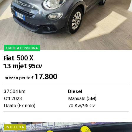
PRONTA CONSEGNA
Fiat
500 X
1.3 mjet 95cv
17.800
prezzo per te
€
37.504 km
Diesel
Ott 2023
Manuale (5M)
Usato (Ex nolo)
70
Kw
/95
Cv