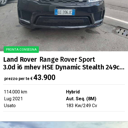
Land Rover
Range Rover Sport
3.0d i6 mhev HSE Dynamic Stealth 249cv auto
43.900
prezzo per te
€
114.000 km
Hybrid
Lug 2021
Aut. Seq. (8M)
Usato
183
Kw
/249
Cv