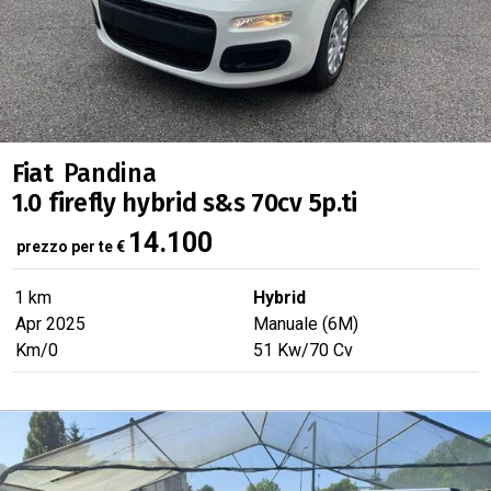
Fiat
Pandina
1.0 firefly hybrid s&s 70cv 5p.ti
14.100
prezzo per te
€
1 km
Hybrid
Apr 2025
Manuale (6M)
Km/0
51
Kw
/70
Cv