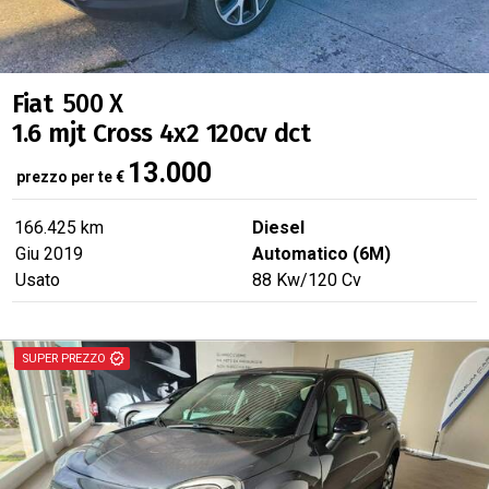
Fiat
500 X
1.6 mjt Cross 4x2 120cv dct
13.000
prezzo per te
€
166.425 km
Diesel
Giu 2019
Automatico (6M)
Usato
88
Kw
/120
Cv
IN OFFERTA