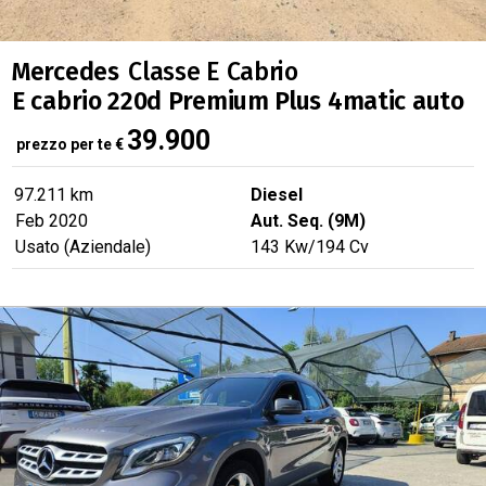
Mercedes
Classe E Cabrio
E cabrio 220d Premium Plus 4matic auto
39.900
prezzo per te
€
97.211 km
Diesel
Feb 2020
Aut. Seq. (9M)
Usato (Aziendale)
143
Kw
/194
Cv