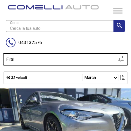
043132576
Filtri
Marca
32
veicoli