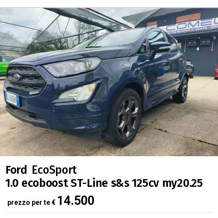
Ford
EcoSport
1.0 ecoboost ST-Line s&s 125cv my20.25
14.500
prezzo per te
€