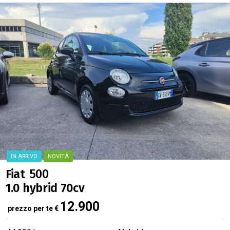
Fiat
500
1.0 hybrid 70cv
12.900
prezzo per te
€