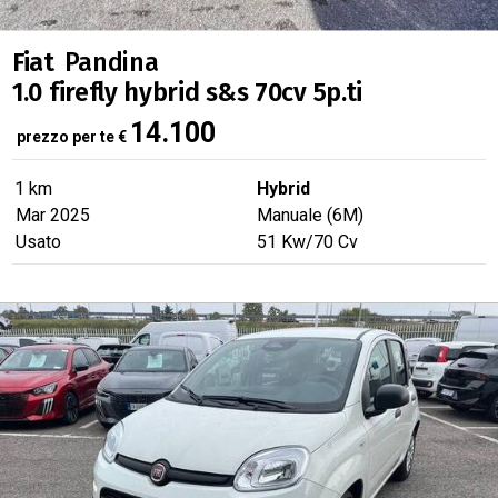
Fiat
Pandina
1.0 firefly hybrid s&s 70cv 5p.ti
IN OFFERTA
14.100
prezzo per te
€
1 km
Hybrid
Mar 2025
Manuale (6M)
Usato
51
Kw
/70
Cv