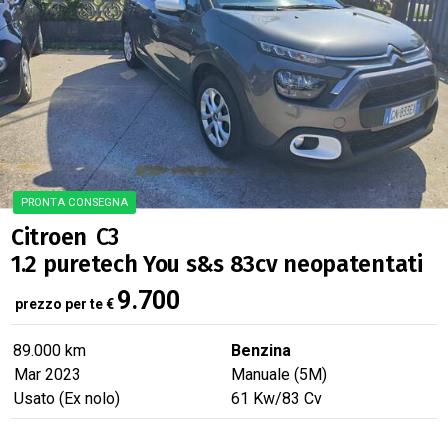
Citroen
C3
1.2 puretech You s&s 83cv neopatentati
9.700
prezzo per te
€
89.000 km
Benzina
Mar 2023
Manuale (5M)
Usato (Ex nolo)
61
Kw
/83
Cv