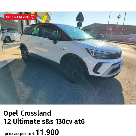
PRONTA CONSEGNA
Opel
Crossland
1.2 Ultimate s&s 130cv at6
11.900
prezzo per te
€