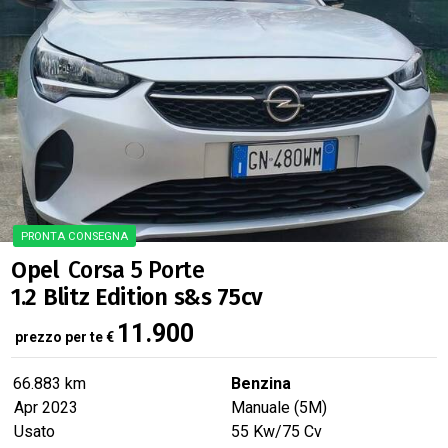
PRONTA CONSEGNA
Opel
Corsa 5 Porte
1.2 Blitz Edition s&s 75cv
11.900
prezzo per te
€
66.883 km
Benzina
Apr 2023
Manuale (5M)
Usato
55
Kw
/75
Cv