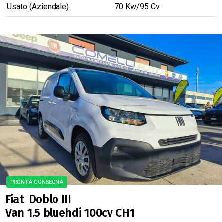
Usato (Aziendale)
70
Kw
/95
Cv
verified
SUPER PREZZO
Fiat
Doblo III
Van 1.5 bluehdi 100cv CH1