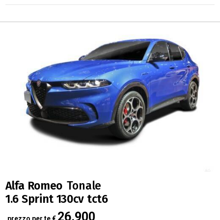
Alfa Romeo
Tonale
1.6 Sprint 130cv tct6
26.900
prezzo per te
€