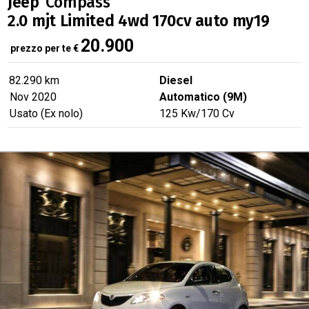
Jeep
Compass
2.0 mjt Limited 4wd 170cv auto my19
20.900
prezzo per te
€
82.290 km
Diesel
Nov 2020
Automatico (9M)
Usato (Ex nolo)
125
Kw
/170
Cv