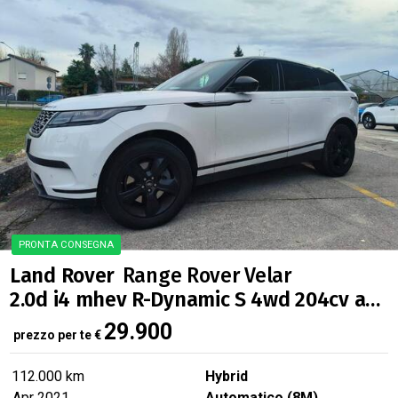
Land Rover
Range Rover Velar
2.0d i4 mhev R-Dynamic S 4wd 204cv auto
29.900
prezzo per te
€
112.000 km
Hybrid
Apr 2021
Automatico (8M)