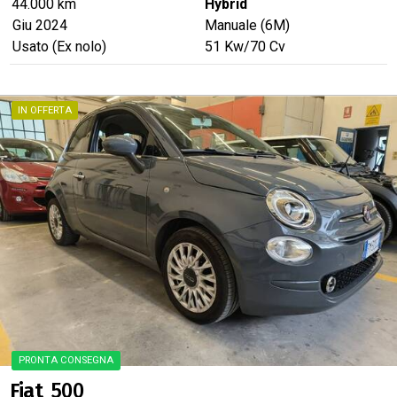
44.000 km
Hybrid
Giu 2024
Manuale (6M)
Usato (Ex nolo)
51
Kw
/70
Cv
PRONTA CONSEGNA
Fiat
500