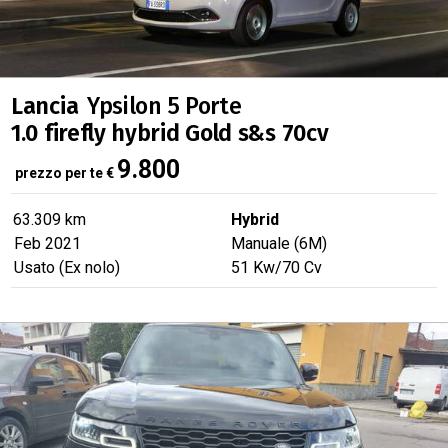
Lancia
Ypsilon 5 Porte
1.0 firefly hybrid Gold s&s 70cv
9.800
prezzo per te
€
63.309 km
Hybrid
Feb 2021
Manuale (6M)
Usato (Ex nolo)
51
Kw
/70
Cv