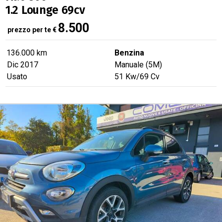
1.2 Lounge 69cv
8.500
prezzo per te
€
136.000 km
Benzina
Dic 2017
Manuale (5M)
Usato
51
Kw
/69
Cv
IN ARRIVO
NOVITÀ