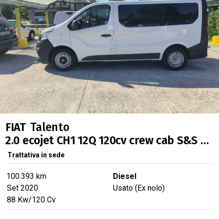
PRONTA CONSEGNA
FIAT
Talento
2.0 ecojet CH1 12Q 120cv crew cab S&S E6d-temp
Trattativa in sede
100.393 km
Diesel
Set 2020
Usato (Ex nolo)
88
Kw
/120
Cv