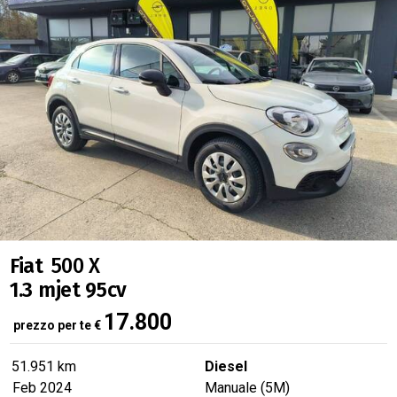
Fiat
500 X
1.3 mjet 95cv
17.800
prezzo per te
€
51.951 km
Diesel
Feb 2024
Manuale (5M)