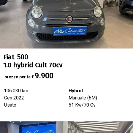
Fiat
500
1.0 hybrid Cult 70cv
IN OFFERTA
9.900
prezzo per te
€
verified
SUPER PREZZO
106.030 km
Hybrid
Gen 2022
Manuale (6M)
Usato
51
Kw
/70
Cv