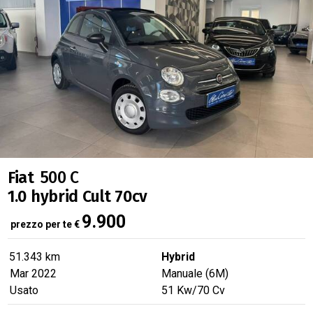
Fiat
500 C
1.0 hybrid Cult 70cv
9.900
prezzo per te
€
51.343 km
Hybrid
Mar 2022
Manuale (6M)
Usato
51
Kw
/70
Cv