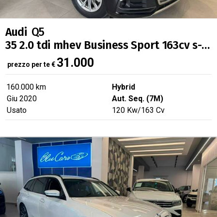
Audi
Q5
35 2.0 tdi mhev Business Sport 163cv s-tronic
31.000
prezzo per te
€
160.000 km
Hybrid
Giu 2020
Aut. Seq. (7M)
Usato
120
Kw
/163
Cv