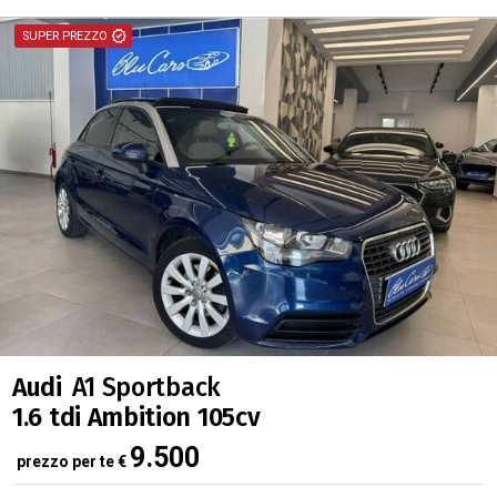
verified
SUPER PREZZO
Audi
A1 Sportback
1.6 tdi Ambition 105cv
9.500
prezzo per te
€