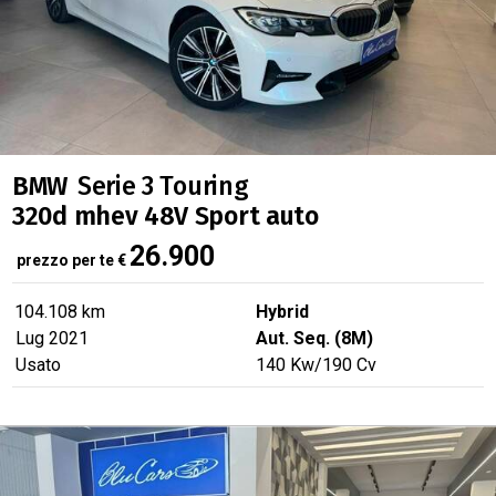
BMW
Serie 3 Touring
320d mhev 48V Sport auto
26.900
prezzo per te
€
104.108 km
Hybrid
Lug 2021
Aut. Seq. (8M)
Usato
140
Kw
/190
Cv
verified
SUPER PREZZO