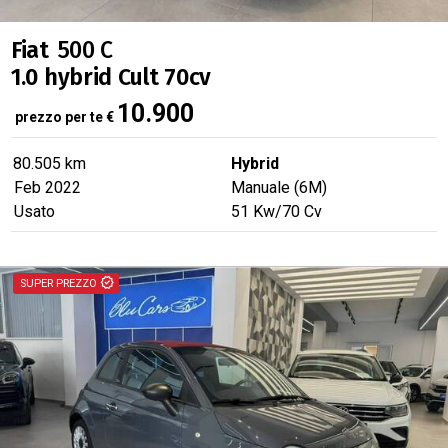
Fiat
500 C
1.0 hybrid Cult 70cv
10.900
prezzo per te
€
80.505 km
Hybrid
Feb 2022
Manuale (6M)
Usato
51
Kw
/70
Cv