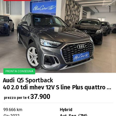
Audi
Q5 Sportback
40 2.0 tdi mhev 12V S line Plus quattro s-tronic
37.900
prezzo per te
€
99.666 km
Hybrid
Giu 2022
Aut. Seq. (7M)