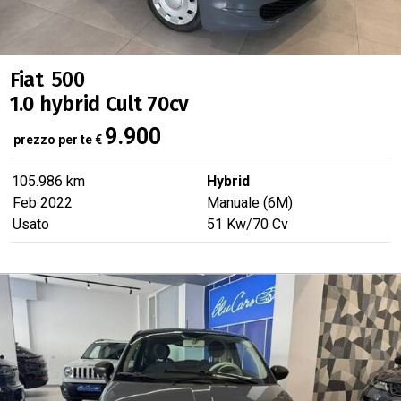
Fiat
500
1.0 hybrid Cult 70cv
9.900
prezzo per te
€
105.986 km
Hybrid
Feb 2022
Manuale (6M)
Usato
51
Kw
/70
Cv