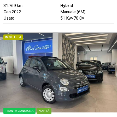
81.769 km
Hybrid
Gen 2022
Manuale (6M)
Usato
51
Kw
/70
Cv
verified
SUPER PREZZO