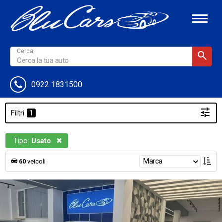
0922 1831500
Filtri
Tipo:
Usato
Marca
60
veicoli