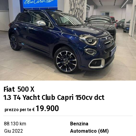
PRONTA CONSEGNA
NOVITÀ
Fiat
500 X
1.3 T4 Yacht Club Capri 150cv dct
19.900
prezzo per te
€
88.130 km
Benzina
Giu 2022
Automatico (6M)