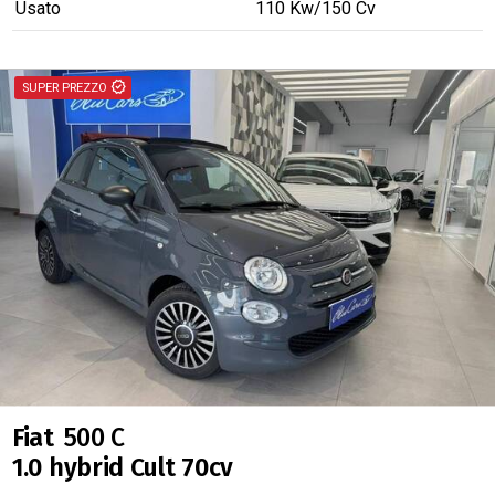
Usato
110
Kw
/150
Cv
verified
SUPER PREZZO
Fiat
500 C
1.0 hybrid Cult 70cv