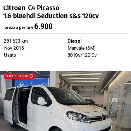
Citroen
C4 Picasso
1.6 bluehdi Seduction s&s 120cv
6.900
prezzo per te
€
281.633 km
Diesel
Nov 2015
Manuale (6M)
Usato
88
Kw
/120
Cv