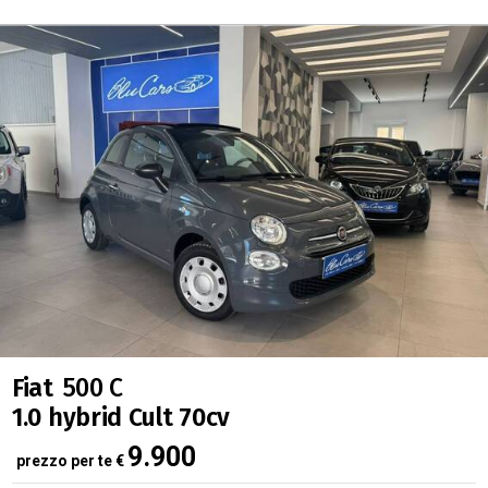
Fiat
500 C
1.0 hybrid Cult 70cv
9.900
prezzo per te
€