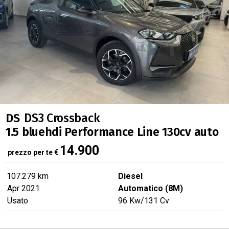
DS
DS3 Crossback
1.5 bluehdi Performance Line 130cv auto
14.900
prezzo per te
€
107.279 km
Diesel
Apr 2021
Automatico (8M)
Usato
96
Kw
/131
Cv
verified
SUPER PREZZO