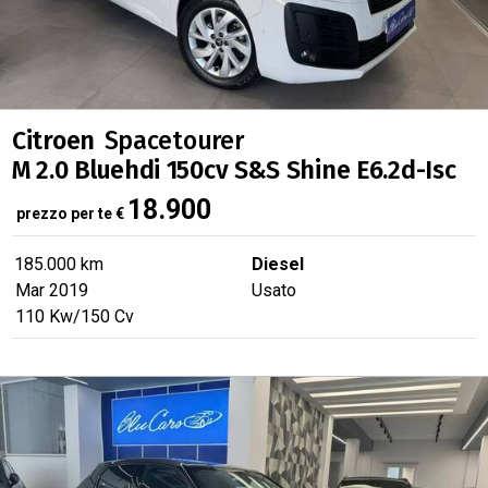
Citroen
Spacetourer
M 2.0 Bluehdi 150cv S&S Shine E6.2d-Isc
18.900
prezzo per te
€
185.000 km
Diesel
Mar 2019
Usato
110
Kw
/150
Cv