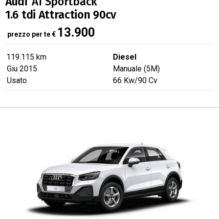
Audi
A1 Sportback
1.6 tdi Attraction 90cv
13.900
prezzo per te
€
119.115 km
Diesel
Giu 2015
Manuale (5M)
Usato
66
Kw
/90
Cv