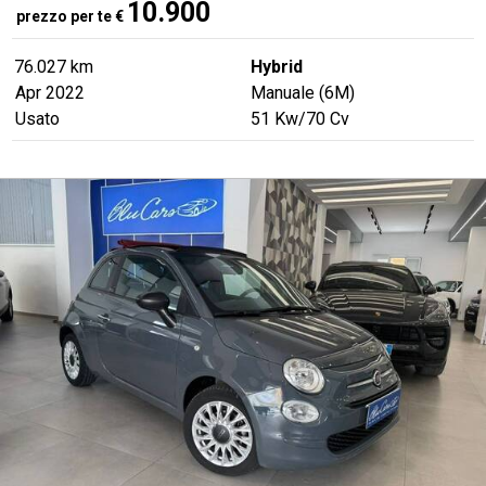
10.900
prezzo per te
€
76.027 km
Hybrid
Apr 2022
Manuale (6M)
Usato
51
Kw
/70
Cv