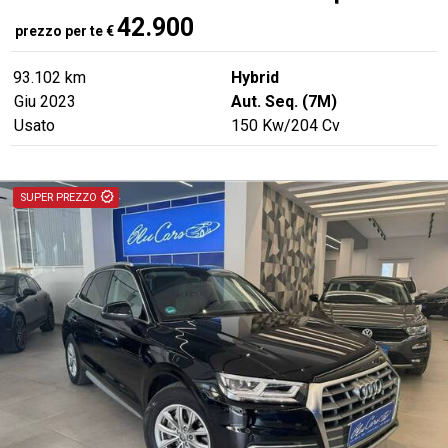
42.900
prezzo per te
€
93.102 km
Hybrid
Giu 2023
Aut. Seq. (7M)
Usato
150
Kw
/204
Cv
PRONTA CONSEGNA