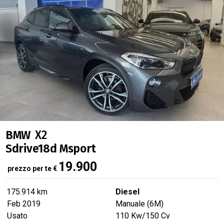
BMW
X2
Sdrive18d Msport
19.900
prezzo per te
€
175.914 km
Diesel
Feb 2019
Manuale (6M)
Usato
110
Kw
/150
Cv