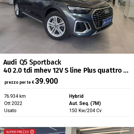
Audi
Q5 Sportback
40 2.0 tdi mhev 12V S line Plus quattro s-tronic
39.900
prezzo per te
€
76.934 km
Hybrid
Ott 2022
Aut. Seq. (7M)
Usato
150
Kw
/204
Cv