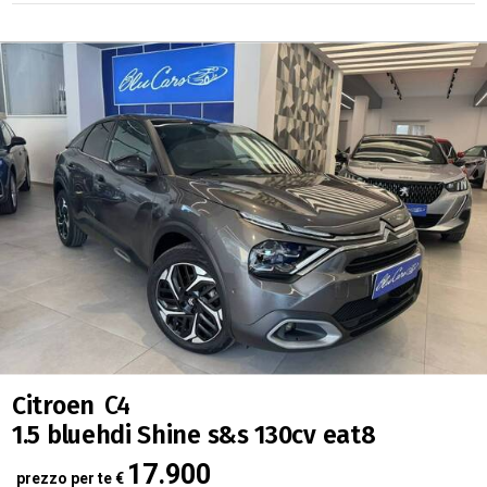
Citroen
C4
1.5 bluehdi Shine s&s 130cv eat8
17.900
prezzo per te
€