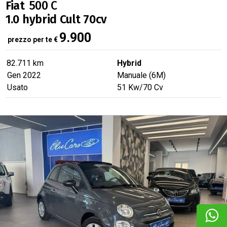
Fiat
500 C
1.0 hybrid Cult 70cv
9.900
prezzo per te
€
82.711 km
Hybrid
Gen 2022
Manuale (6M)
Usato
51
Kw
/70
Cv