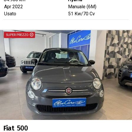
Apr 2022
Manuale (6M)
Usato
51
Kw
/70
Cv
verified
SUPER PREZZO
Fiat
500